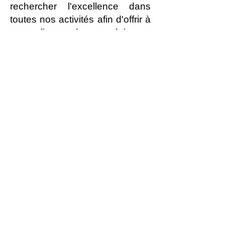
rechercher l'excellence dans
toutes nos activités afin d'offrir à
nos clients des produits et
services de qualité, dans les
délais prévus.
Nous reconnaissons que le
succès de l'entreprise est dû au
dynamisme, au travail d'équipe,
à la compétence et aux
habiletés de tous nos employés.
Nous établissons et revoyons
nos objectifs qualité dans le but
d'améliorer constamment
l'efficacité de nos méthodes, de
nos processus et de notre